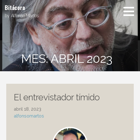
Saltar
Bitácora
al
by Alfonso Martos
contenido
MES: ABRIL 2023
El entrevistador tímido
abril 18, 2023
alfonsomartos